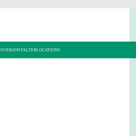
EN
VERANSTALTER
LOCATIONS