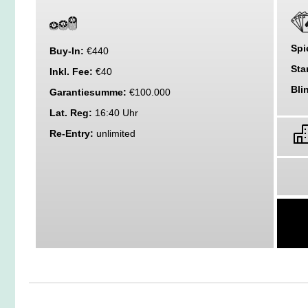
Spi
Buy-In:
€
440
Sta
Inkl. Fee:
€
40
Bli
Garantiesumme:
€
100.000
Lat. Reg:
16:40 Uhr
Re-Entry:
unlimited