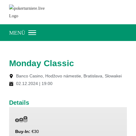
MENÜ
Monday Classic
Banco Casino, Hodžovo námestie, Bratislava, Slowakei
02.12.2024 | 19:00
Details
Buy-In:
€
30