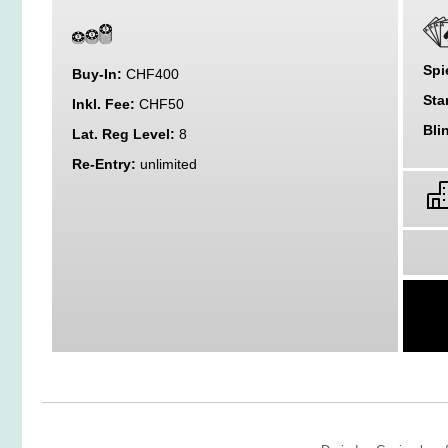
Spi
Buy-In:
CHF
400
Sta
Inkl. Fee:
CHF
50
Bli
Lat. Reg Level:
8
Re-Entry:
unlimited