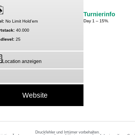
Turnierinfo
Day 1 – 15%.
el:
No Limit Hold’em
rtstack:
40.000
ndlevel:
25
Location anzeigen
Website
Druckfehler und Irrtümer vorbehalten.