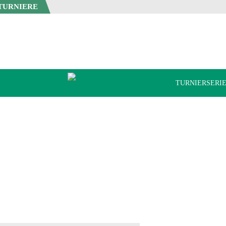
TURNIERE
TURNIERSERI