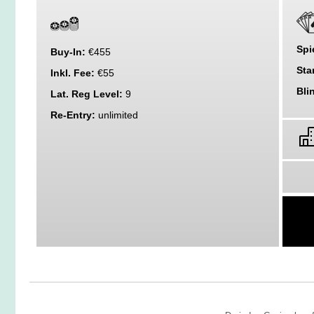
Spi
Buy-In:
€
455
Sta
Inkl. Fee:
€
55
Bli
Lat. Reg Level:
9
Re-Entry:
unlimited