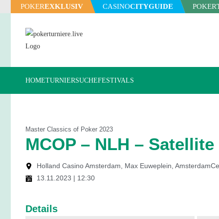
POKER
EXKLUSIV
CASINO
CITYGUIDE
POKER
HOME
TURNIERSUCHE
FESTIVALS
Master Classics of Poker 2023
MCOP – NLH – Satellite
Holland Casino Amsterdam, Max Euweplein, AmsterdamCe
13.11.2023 | 12:30
Details