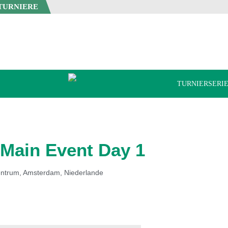
TURNIERE
TURNIERSERI
 Main Event Day 1
ntrum, Amsterdam, Niederlande