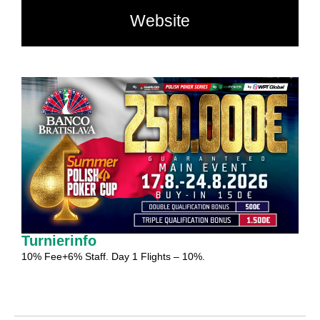
Website
Turnierinfo
10% Fee+6% Staff. Day 1 Flights – 10%.