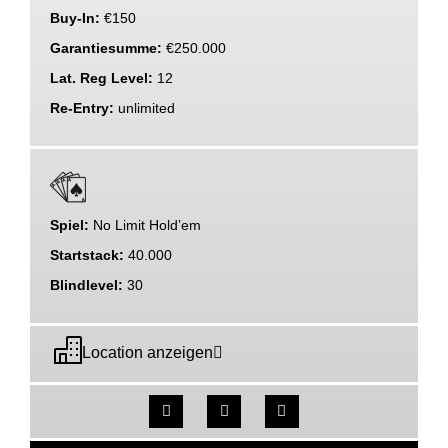
Buy-In:
€
150
Garantiesumme:
€
250.000
Lat. Reg Level:
12
Re-Entry:
unlimited
Spiel:
No Limit Hold’em
Startstack:
40.000
Blindlevel:
30
Location anzeigen