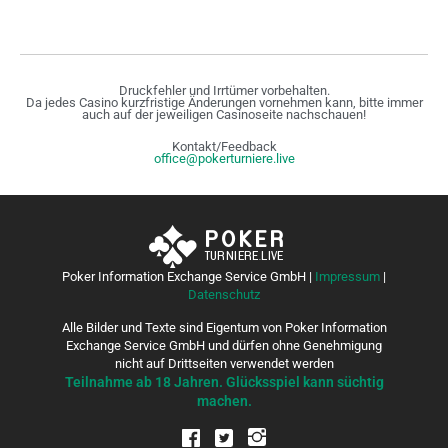
Druckfehler und Irrtümer vorbehalten.
Da jedes Casino kurzfristige Änderungen vornehmen kann, bitte immer
auch auf der jeweiligen Casinoseite nachschauen!
Kontakt/Feedback
office@pokerturniere.live
POKER
TURNIERE.LIVE
Poker Information Exchange Service GmbH |
Impressum
|
Datenschutz
Alle Bilder und Texte sind Eigentum von Poker Information
Exchange Service GmbH und dürfen ohne Genehmigung
nicht auf Drittseiten verwendet werden
Teilnahme ab 18 Jahren. Glücksspiel kann süchtig
machen.​