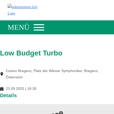
Zum
Inhalt
springen
MENÜ
Low Budget Turbo
Casino Bregenz, Platz der Wiener Symphoniker, Bregenz,
Österreich
23.09.2025 | 18:30
Details