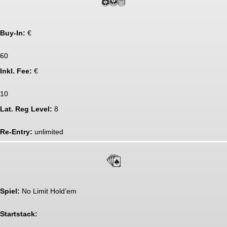
Buy-In:
€
60
Inkl. Fee:
€
10
Lat. Reg Level:
8
Re-Entry:
unlimited
Spiel:
No Limit Hold’em
Startstack: