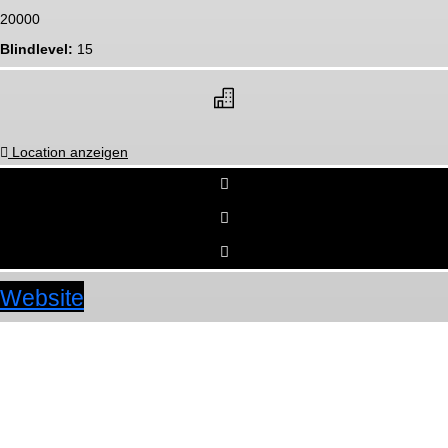
20000
Blindlevel:
15
Location anzeigen
Website