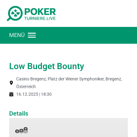
MENÜ
Low Budget Bounty
Casino Bregenz, Platz der Wiener Symphoniker, Bregenz,
Österreich
16.12.2025 | 18:30
Details