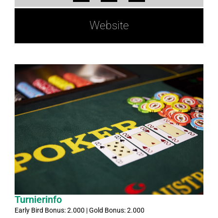
Website
Turnierinfo
Early Bird Bonus: 2.000 | Gold Bonus: 2.000