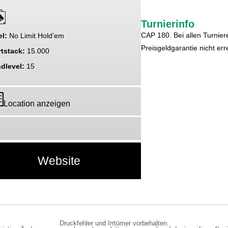
Turnierinfo
CAP 180. Bei allen Turnie
el:
No Limit Hold’em
Preisgeldgarantie nicht erre
rtstack:
15.000
ndlevel:
15
Location anzeigen
Website
Druckfehler und Irrtümer vorbehalten.