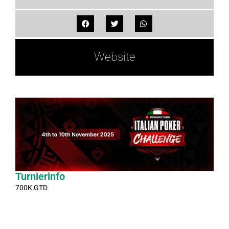
Website
Turnierinfo
700K GTD