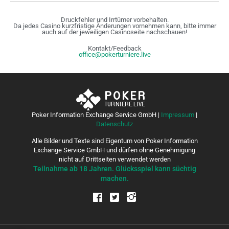
Druckfehler und Irrtümer vorbehalten.
Da jedes Casino kurzfristige Änderungen vornehmen kann, bitte immer
auch auf der jeweiligen Casinoseite nachschauen!
Kontakt/Feedback
office@pokerturniere.live
POKER
TURNIERE.LIVE
Poker Information Exchange Service GmbH |
Impressum
|
Datenschutz
Alle Bilder und Texte sind Eigentum von Poker Information
Exchange Service GmbH und dürfen ohne Genehmigung
nicht auf Drittseiten verwendet werden
Teilnahme ab 18 Jahren. Glücksspiel kann süchtig
machen.​