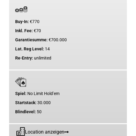
Buy-In:
€
770
Inkl. Fee:
€
70
Garantiesumme:
€
700.000
Lat. Reg Level:
14
Re-Entry:
unlimited
Spiel:
No Limit Hold’em
Startstack:
30.000
Blindlevel:
50
Location anzeigen