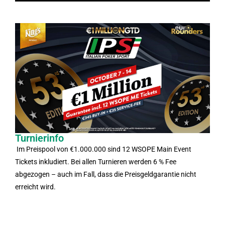
Turnierinfo
Im Preispool von €1.000.000 sind 12 WSOPE Main Event
Tickets inkludiert.
Bei allen Turnieren werden 6 % Fee
abgezogen – auch im Fall, dass die Preisgeldgarantie nicht
erreicht wird.