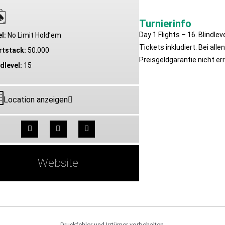
Turnierinfo
Day 1 Flights – 16. Blindl
el:
No Limit Hold’em
Tickets inkludiert.
Bei alle
rtstack:
50.000
Preisgeldgarantie nicht err
ndlevel:
15
Location anzeigen
Website
Druckfehler und Irrtümer vorbehalten.