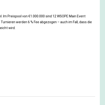
evel. Im Preispool von €1.000.000 sind 12 WSOPE Main Event
n Turnieren werden 6 % Fee abgezogen – auch im Fall, dass die
eicht wird.