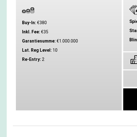
Spi
Buy-In:
€
380
Sta
Inkl. Fee:
€
35
Bli
Garantiesumme:
€
1.000.000
Lat. Reg Level:
10
Re-Entry:
2