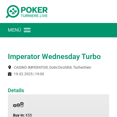
MENÜ
Imperator Wednesday Turbo
CASINO IMPERATOR, Dolní Dvořiště, Tschechien
19.02.2025 | 19:00
Details
Buy-In:
€
55