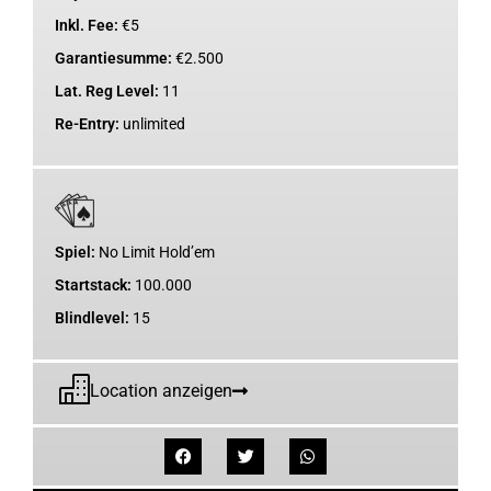
Inkl. Fee:
€
5
Garantiesumme:
€
2.500
Lat. Reg Level:
11
Re-Entry:
unlimited
Spiel:
No Limit Hold’em
Startstack:
100.000
Blindlevel:
15
Location anzeigen