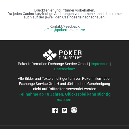
Druckfehler und Irrtümer vorbehalten.
Da jedes Casino kurzfristige Änderungen vornehmen kann, bitte immer
auch auf der jeweiligen Casinoseite nachschauen!
Kontakt/Feedback
office@pokerturniere.live
POKER
TURNIERE.LIVE
Poker Information Exchange Service GmbH |
Impressum
|
Datenschutz
Alle Bilder und Texte sind Eigentum von Poker Information
Exchange Service GmbH und dürfen ohne Genehmigung
nicht auf Drittseiten verwendet werden
Teilnahme ab 18 Jahren. Glücksspiel kann süchtig
machen.​