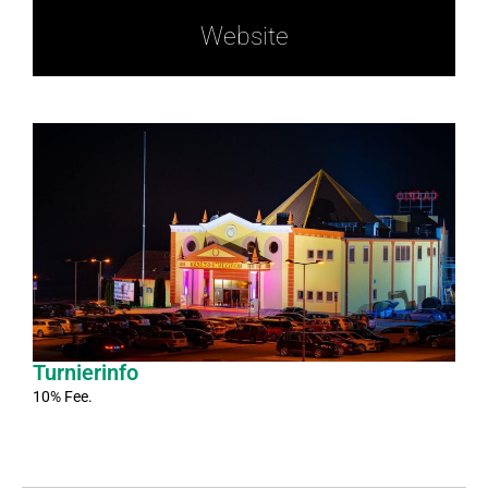
Website
Turnierinfo
10% Fee.