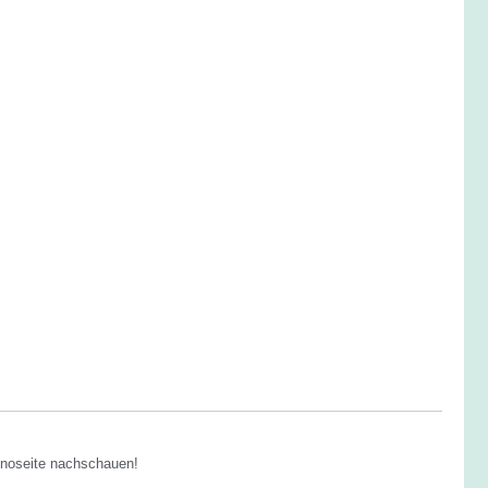
inoseite nachschauen!