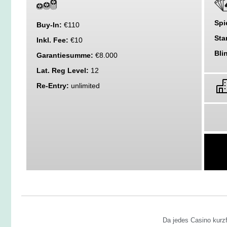
Spi
Buy-In:
€
110
Sta
Inkl. Fee:
€
10
Bli
Garantiesumme:
€
8.000
Lat. Reg Level:
12
Re-Entry:
unlimited
Da jedes Casino kurz