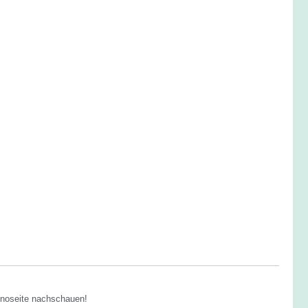
inoseite nachschauen!