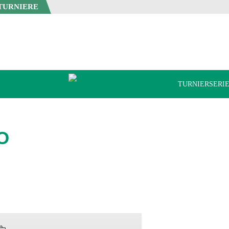
TURNIERE
TURNIERSERI
O