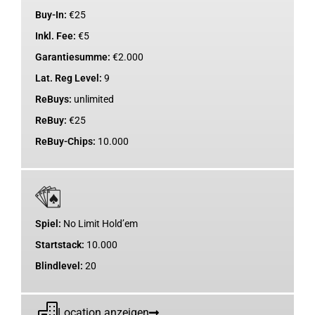
Buy-In:
€
25
Inkl. Fee:
€
5
Garantiesumme:
€
2.000
Lat. Reg Level:
9
ReBuys:
unlimited
ReBuy:
€
25
ReBuy-Chips:
10.000
Spiel:
No Limit Hold’em
Startstack:
10.000
Blindlevel:
20
Location anzeigen