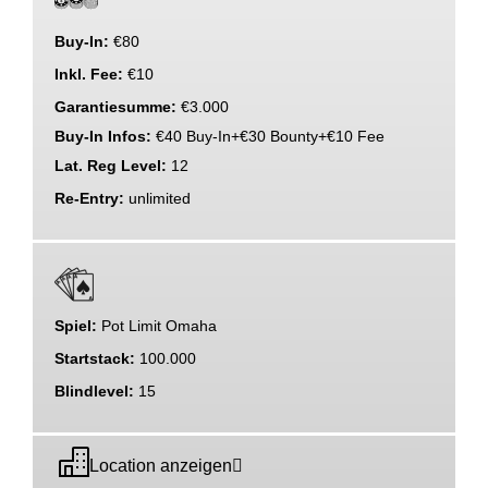
Buy-In:
€
80
Inkl. Fee:
€
10
Garantiesumme:
€
3.000
Buy-In Infos:
€40 Buy-In+€30 Bounty+€10 Fee
Lat. Reg Level:
12
Re-Entry:
unlimited
Spiel:
Pot Limit Omaha
Startstack:
100.000
Blindlevel:
15
Location anzeigen