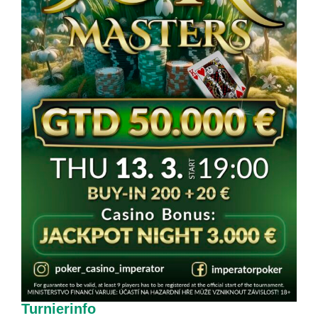
Turnierinfo