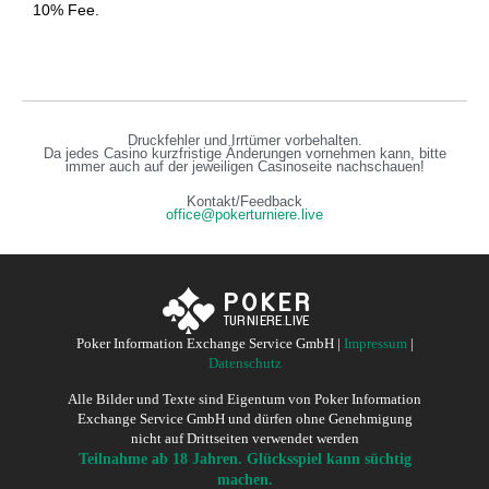
10% Fee.
Druckfehler und Irrtümer vorbehalten.
Da jedes Casino kurzfristige Änderungen vornehmen kann, bitte
immer auch auf der jeweiligen Casinoseite nachschauen!
Kontakt/Feedback
office@pokerturniere.live
POKER
TURNIERE.LIVE
Poker Information Exchange Service GmbH |
Impressum
|
Datenschutz
Alle Bilder und Texte sind Eigentum von Poker Information
Exchange Service GmbH und dürfen ohne Genehmigung
nicht auf Drittseiten verwendet werden
Teilnahme ab 18 Jahren. Glücksspiel kann süchtig
machen.​