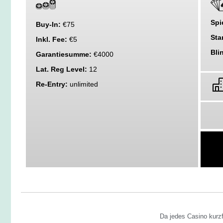
Spi
Buy-In:
€
75
Sta
Inkl. Fee:
€
5
Bli
Garantiesumme:
€
4000
Lat. Reg Level:
12
Re-Entry:
unlimited
Da jedes Casino kurz