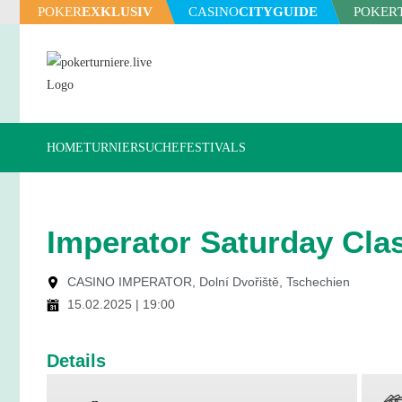
POKER
EXKLUSIV
CASINO
CITYGUIDE
POKER
HOME
TURNIERSUCHE
FESTIVALS
Imperator Saturday Cla
CASINO IMPERATOR, Dolní Dvořiště, Tschechien
15.02.2025 | 19:00
Details