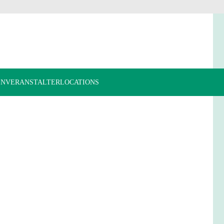
EN
VERANSTALTER
LOCATIONS