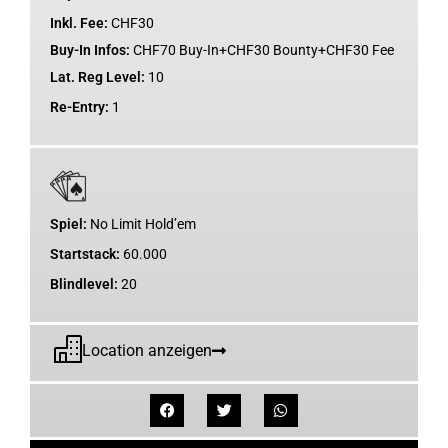
Inkl. Fee:
CHF
30
Buy-In Infos:
CHF70 Buy-In+CHF30 Bounty+CHF30 Fee
Lat. Reg Level:
10
Re-Entry:
1
Spiel:
No Limit Hold’em
Startstack:
60.000
Blindlevel:
20
Location anzeigen