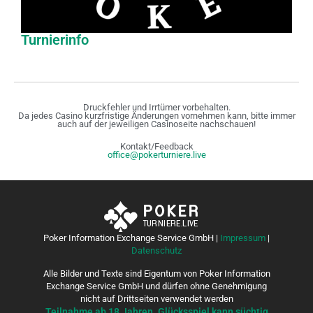
Turnierinfo
Druckfehler und Irrtümer vorbehalten.
Da jedes Casino kurzfristige Änderungen vornehmen kann, bitte immer
auch auf der jeweiligen Casinoseite nachschauen!
Kontakt/Feedback
office@pokerturniere.live
POKER
TURNIERE.LIVE
Poker Information Exchange Service GmbH |
Impressum
|
Datenschutz
Alle Bilder und Texte sind Eigentum von Poker Information
Exchange Service GmbH und dürfen ohne Genehmigung
nicht auf Drittseiten verwendet werden
Teilnahme ab 18 Jahren. Glücksspiel kann süchtig