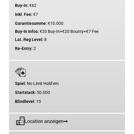
Buy-In:
€
62
Inkl. Fee:
€
7
Garantiesumme:
€
10.000
Buy-In Infos:
€33 Buy-In+€20 Bounty+€7 Fee
Lat. Reg Level:
8
Re-Entry:
2
Spiel:
No Limit Hold’em
Startstack:
50.000
Blindlevel:
15
Location anzeigen