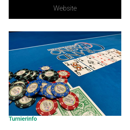
Website
Turnierinfo