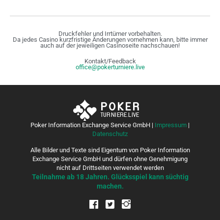
Druckfehler und Irrtümer vorbehalten.
Da jedes Casino kurzfristige Änderungen vornehmen kann, bitte immer
auch auf der jeweiligen Casinoseite nachschauen!
Kontakt/Feedback
office@pokerturniere.live
POKER
TURNIERE.LIVE
Poker Information Exchange Service GmbH |
Impressum
|
Datenschutz
Alle Bilder und Texte sind Eigentum von Poker Information
Exchange Service GmbH und dürfen ohne Genehmigung
nicht auf Drittseiten verwendet werden
Teilnahme ab 18 Jahren. Glücksspiel kann süchtig
machen.​