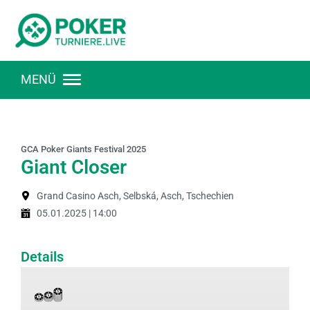
MENÜ
GCA Poker Giants Festival 2025
Giant Closer
Grand Casino Asch, Selbská, Asch, Tschechien
05.01.2025 | 14:00
Details