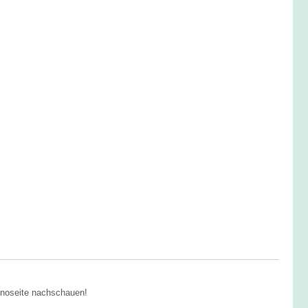
inoseite nachschauen!