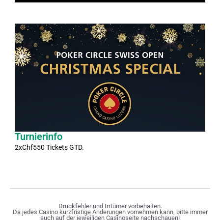
Turnierinfo
2xChf550 Tickets GTD.
Druckfehler und Irrtümer vorbehalten.
Da jedes Casino kurzfristige Änderungen vornehmen kann, bitte immer
auch auf der jeweiligen Casinoseite nachschauen!