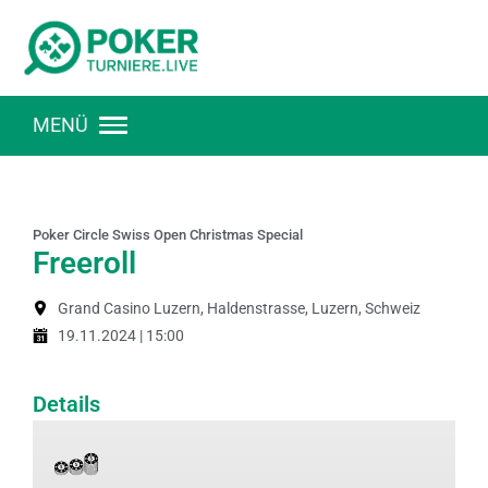
MENÜ
Poker Circle Swiss Open Christmas Special
Freeroll
Grand Casino Luzern, Haldenstrasse, Luzern, Schweiz
19.11.2024 | 15:00
Details