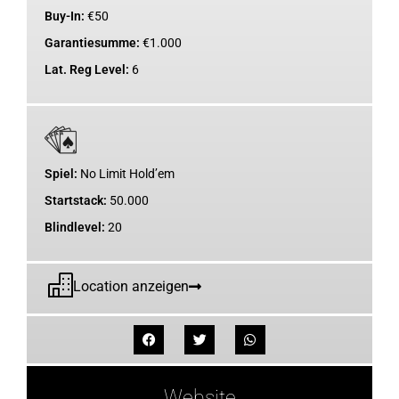
Buy-In:
€
50
Garantiesumme:
€
1.000
Lat. Reg Level:
6
Spiel:
No Limit Hold’em
Startstack:
50.000
Blindlevel:
20
Location anzeigen
Website