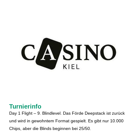
Turnierinfo
Day 1 Flight – 9. Blindlevel. Das Förde Deepstack ist zurück
und wird in gewohntem Format gespielt. Es gibt nur 10.000
Chips, aber die Blinds beginnen bei 25/50.