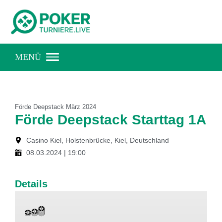
MENÜ
Förde Deepstack März 2024
Förde Deepstack Starttag 1A
Casino Kiel, Holstenbrücke, Kiel, Deutschland
08.03.2024 | 19:00
Details