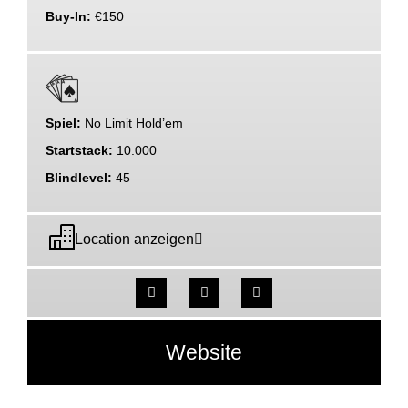
Buy-In:
€
150
Spiel:
No Limit Hold’em
Startstack:
10.000
Blindlevel:
45
Location anzeigen
Website