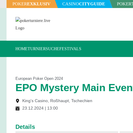
POKER
EXKLUSIV
CASINO
CITYGUIDE
POKER
HOME
TURNIERSUCHE
FESTIVALS
European Poker Open 2024
EPO Mystery Main Event
King's Casino, Roßhaupt, Tschechien
23.12.2024 | 13:00
Details