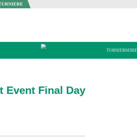
TURNIERE
TURNIERSERI
 Event Final Day