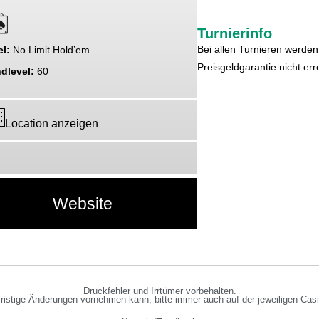
Turnierinfo
Bei allen Turnieren werde
el:
No Limit Hold’em
Preisgeldgarantie nicht erre
ndlevel:
60
Location anzeigen
Website
Druckfehler und Irrtümer vorbehalten.
fristige Änderungen vornehmen kann, bitte immer auch auf der jeweiligen Cas