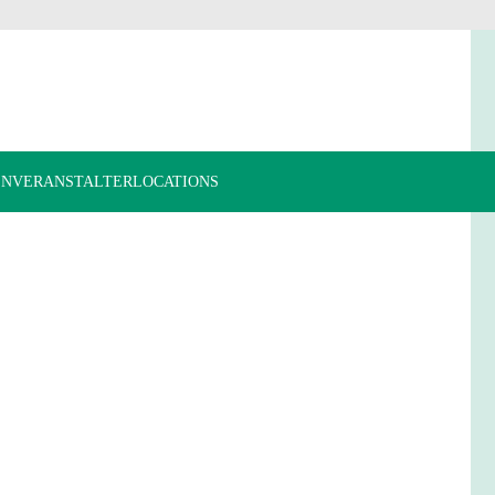
EN
VERANSTALTER
LOCATIONS