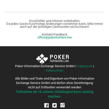
Druckfehler und Irrtümer vorbehalten.
Da jedes Casino kurzfristige Änderungen vornehmen kann, bitte immer
auch auf der jeweiligen Casinoseite nachschauen!
Kontakt/Feedback
office@pokerturniere.live
POKER
TURNIERE.LIVE
Poker Information Exchange Service GmbH |
Impressum
|
Datenschutz
Alle Bilder und Texte sind Eigentum von Poker Information
Exchange Service GmbH und dürfen ohne Genehmigung
nicht auf Drittseiten verwendet werden
Teilnahme ab 18 Jahren. Glücksspiel kann süchtig
machen.​