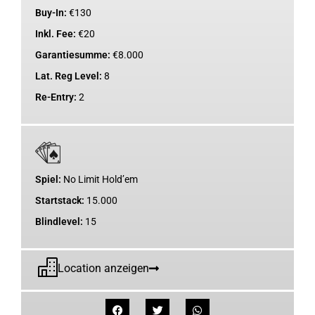
Buy-In:
€
130
Inkl. Fee:
€
20
Garantiesumme:
€
8.000
Lat. Reg Level:
8
Re-Entry:
2
Spiel:
No Limit Hold’em
Startstack:
15.000
Blindlevel:
15
Location anzeigen