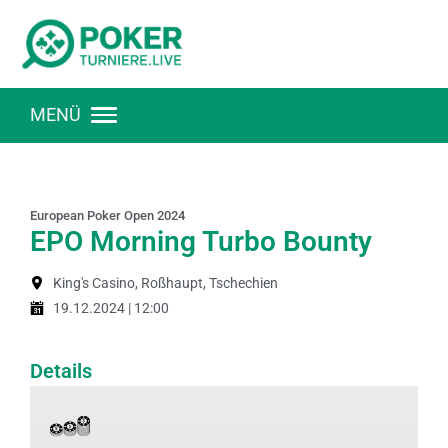
MENÜ
European Poker Open 2024
EPO Morning Turbo Bounty
King's Casino, Roßhaupt, Tschechien
19.12.2024 | 12:00
Details