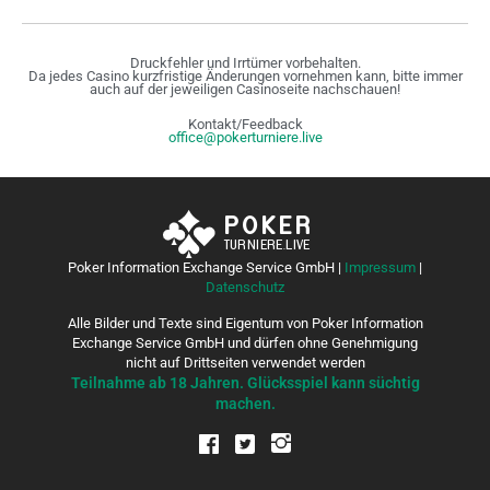
Druckfehler und Irrtümer vorbehalten.
Da jedes Casino kurzfristige Änderungen vornehmen kann, bitte immer
auch auf der jeweiligen Casinoseite nachschauen!
Kontakt/Feedback
office@pokerturniere.live
POKER
TURNIERE.LIVE
Poker Information Exchange Service GmbH |
Impressum
|
Datenschutz
Alle Bilder und Texte sind Eigentum von Poker Information
Exchange Service GmbH und dürfen ohne Genehmigung
nicht auf Drittseiten verwendet werden
Teilnahme ab 18 Jahren. Glücksspiel kann süchtig
machen.​