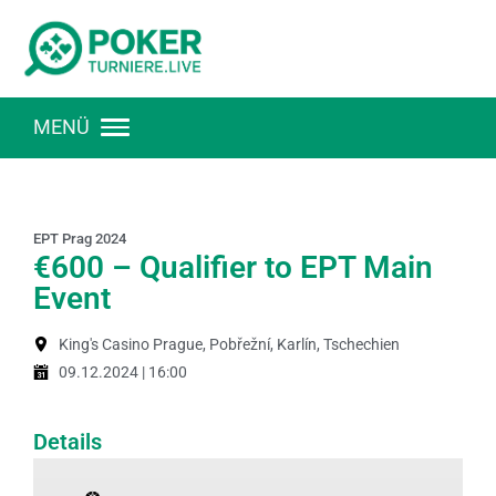
MENÜ
EPT Prag 2024
€600 – Qualifier to EPT Main
Event
King's Casino Prague, Pobřežní, Karlín, Tschechien
09.12.2024 | 16:00
Details