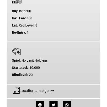
Buy-In:
€
500
Inkl. Fee:
€
58
Lat. Reg Level:
8
Re-Entry:
1
Spiel:
No Limit Hold’em
Startstack:
10.000
Blindlevel:
20
Location anzeigen