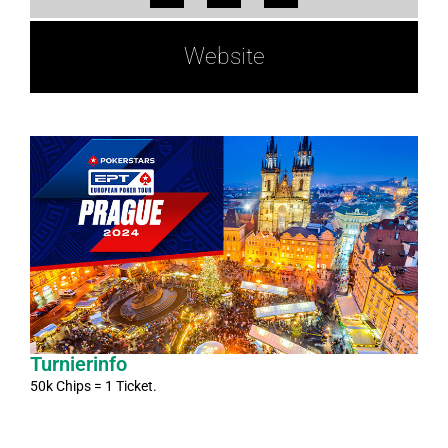
Website
Turnierinfo
50k Chips = 1 Ticket.