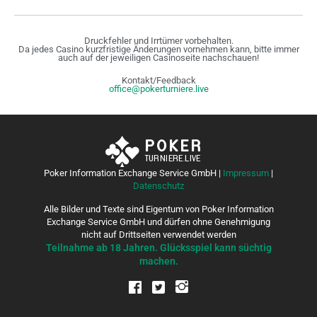
Druckfehler und Irrtümer vorbehalten.
Da jedes Casino kurzfristige Änderungen vornehmen kann, bitte immer
auch auf der jeweiligen Casinoseite nachschauen!
Kontakt/Feedback
office@pokerturniere.live
POKER
TURNIERE.LIVE
Poker Information Exchange Service GmbH |
Impressum
|
Datenschutz
Alle Bilder und Texte sind Eigentum von Poker Information
Exchange Service GmbH und dürfen ohne Genehmigung
nicht auf Drittseiten verwendet werden
Teilnahme ab 18 Jahren. Glücksspiel kann süchtig
machen.​