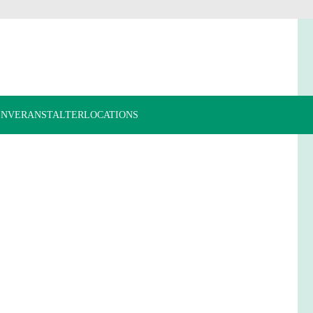
EN
VERANSTALTER
LOCATIONS