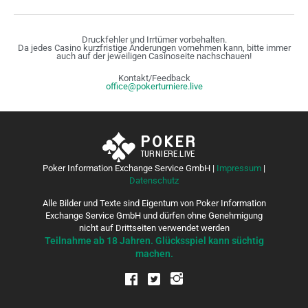
Druckfehler und Irrtümer vorbehalten.
Da jedes Casino kurzfristige Änderungen vornehmen kann, bitte immer
auch auf der jeweiligen Casinoseite nachschauen!
Kontakt/Feedback
office@pokerturniere.live
POKER
TURNIERE.LIVE
Poker Information Exchange Service GmbH |
Impressum
|
Datenschutz
Alle Bilder und Texte sind Eigentum von Poker Information
Exchange Service GmbH und dürfen ohne Genehmigung
nicht auf Drittseiten verwendet werden
Teilnahme ab 18 Jahren. Glücksspiel kann süchtig
machen.​