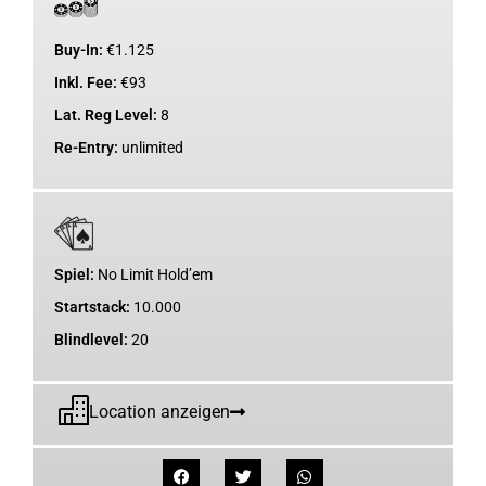
Buy-In:
€
1.125
Inkl. Fee:
€
93
Lat. Reg Level:
8
Re-Entry:
unlimited
Spiel:
No Limit Hold’em
Startstack:
10.000
Blindlevel:
20
Location anzeigen