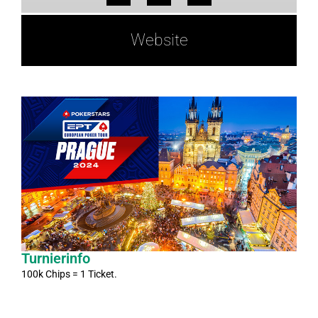
Website
Turnierinfo
100k Chips = 1 Ticket.