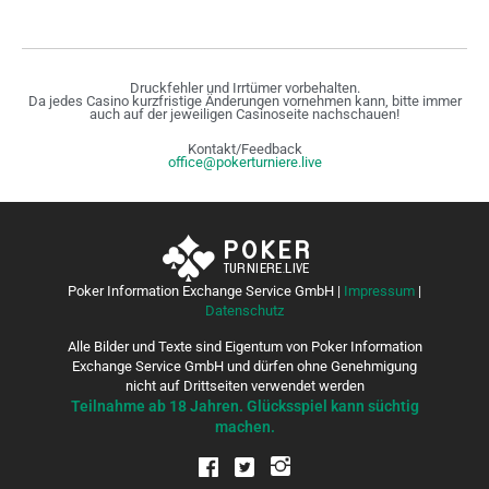
Druckfehler und Irrtümer vorbehalten.
Da jedes Casino kurzfristige Änderungen vornehmen kann, bitte immer
auch auf der jeweiligen Casinoseite nachschauen!
Kontakt/Feedback
office@pokerturniere.live
POKER
TURNIERE.LIVE
Poker Information Exchange Service GmbH |
Impressum
|
Datenschutz
Alle Bilder und Texte sind Eigentum von Poker Information
Exchange Service GmbH und dürfen ohne Genehmigung
nicht auf Drittseiten verwendet werden
Teilnahme ab 18 Jahren. Glücksspiel kann süchtig
machen.​