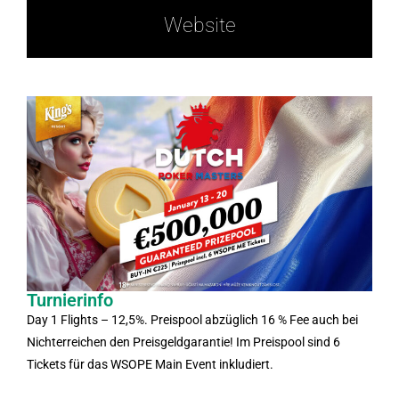
Website
Turnierinfo
Day 1 Flights – 12,5%. Preispool abzüglich 16 % Fee auch bei
Nichterreichen den Preisgeldgarantie! Im Preispool sind 6
Tickets für das WSOPE Main Event inkludiert.