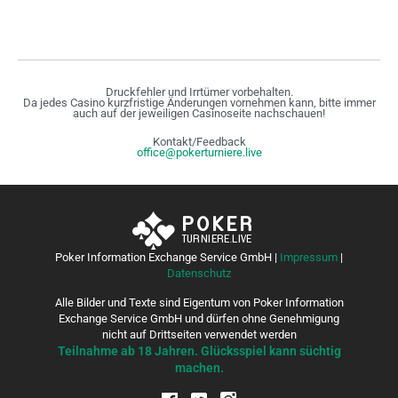
Druckfehler und Irrtümer vorbehalten.
Da jedes Casino kurzfristige Änderungen vornehmen kann, bitte immer
auch auf der jeweiligen Casinoseite nachschauen!
Kontakt/Feedback
office@pokerturniere.live
POKER
TURNIERE.LIVE
Poker Information Exchange Service GmbH |
Impressum
|
Datenschutz
Alle Bilder und Texte sind Eigentum von Poker Information
Exchange Service GmbH und dürfen ohne Genehmigung
nicht auf Drittseiten verwendet werden
Teilnahme ab 18 Jahren. Glücksspiel kann süchtig
machen.​