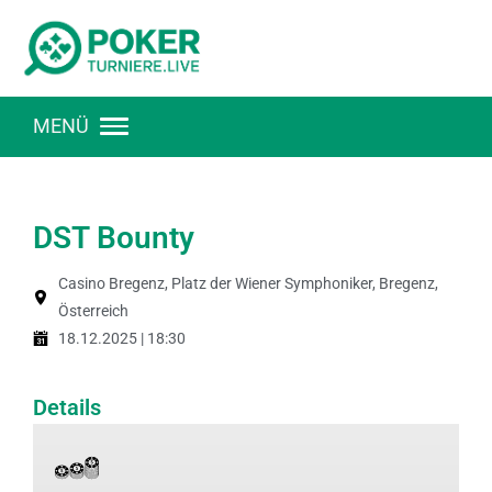
MENÜ
DST Bounty
Casino Bregenz, Platz der Wiener Symphoniker, Bregenz,
Österreich
18.12.2025 | 18:30
Details