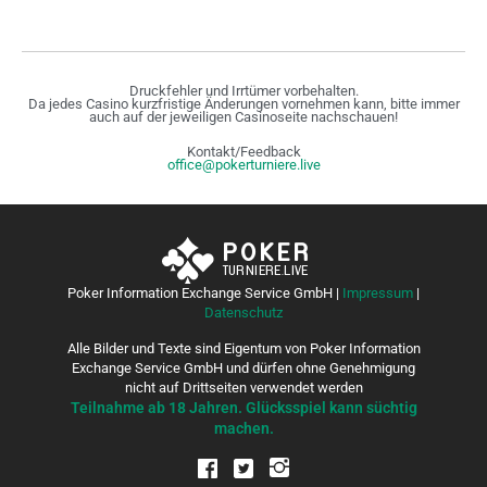
Druckfehler und Irrtümer vorbehalten.
Da jedes Casino kurzfristige Änderungen vornehmen kann, bitte immer
auch auf der jeweiligen Casinoseite nachschauen!
Kontakt/Feedback
office@pokerturniere.live
POKER
TURNIERE.LIVE
Poker Information Exchange Service GmbH |
Impressum
|
Datenschutz
Alle Bilder und Texte sind Eigentum von Poker Information
Exchange Service GmbH und dürfen ohne Genehmigung
nicht auf Drittseiten verwendet werden
Teilnahme ab 18 Jahren. Glücksspiel kann süchtig
machen.​