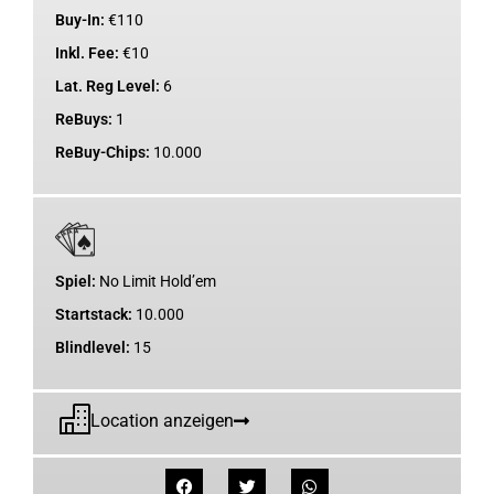
Buy-In:
€
110
Inkl. Fee:
€
10
Lat. Reg Level:
6
ReBuys:
1
ReBuy-Chips:
10.000
Spiel:
No Limit Hold’em
Startstack:
10.000
Blindlevel:
15
Location anzeigen