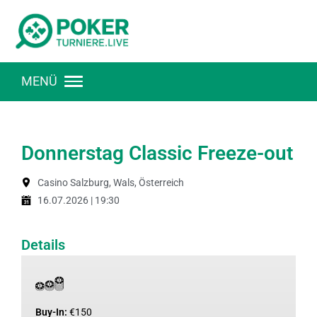
MENÜ
Donnerstag Classic Freeze-out
Casino Salzburg, Wals, Österreich
16.07.2026 | 19:30
Details
Buy-In:
€
150