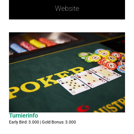
Website
Turnierinfo
Early Bird: 3.000 | Gold Bonus: 3.000