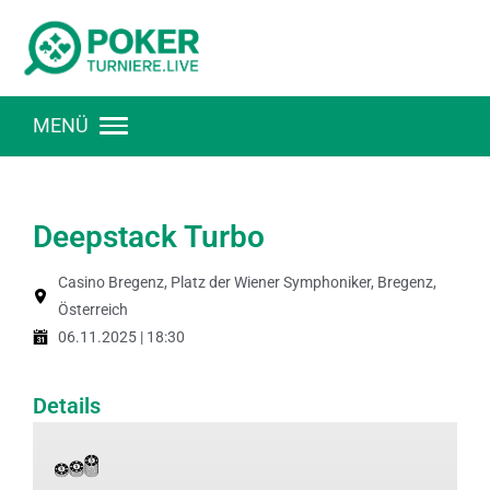
MENÜ
Deepstack Turbo
Casino Bregenz, Platz der Wiener Symphoniker, Bregenz,
Österreich
06.11.2025 | 18:30
Details