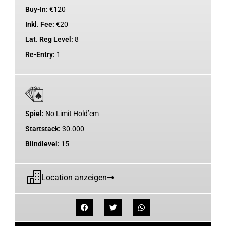
Buy-In:
€
120
Inkl. Fee:
€
20
Lat. Reg Level:
8
Re-Entry:
1
Spiel:
No Limit Hold’em
Startstack:
30.000
Blindlevel:
15
Location anzeigen