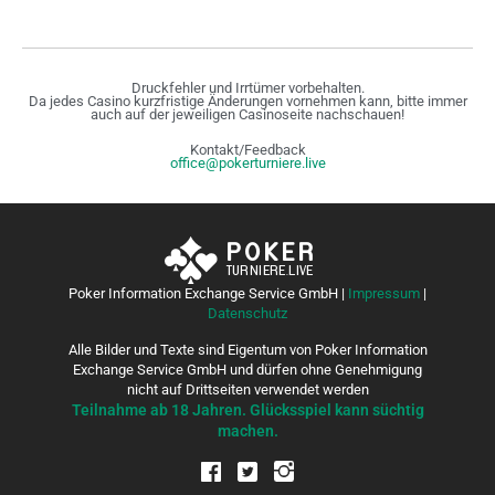
Druckfehler und Irrtümer vorbehalten.
Da jedes Casino kurzfristige Änderungen vornehmen kann, bitte immer
auch auf der jeweiligen Casinoseite nachschauen!
Kontakt/Feedback
office@pokerturniere.live
POKER
TURNIERE.LIVE
Poker Information Exchange Service GmbH |
Impressum
|
Datenschutz
Alle Bilder und Texte sind Eigentum von Poker Information
Exchange Service GmbH und dürfen ohne Genehmigung
nicht auf Drittseiten verwendet werden
Teilnahme ab 18 Jahren. Glücksspiel kann süchtig
machen.​