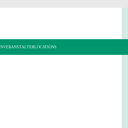
EN
VERANSTALTER
LOCATIONS