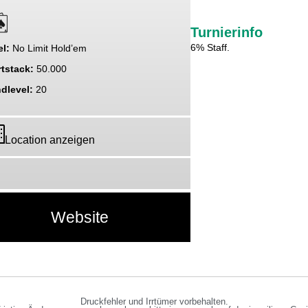
Turnierinfo
6% Staff.
el:
No Limit Hold’em
rtstack:
50.000
ndlevel:
20
Location anzeigen
Website
Druckfehler und Irrtümer vorbehalten.