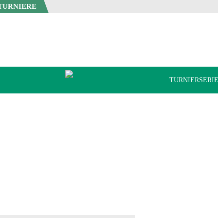
TURNIERE
TURNIERSERI