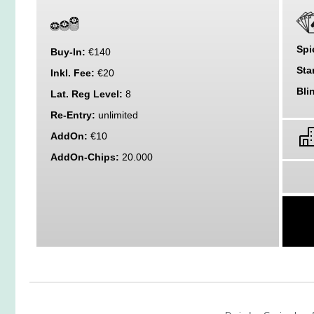
Spi
Buy-In:
€
140
Sta
Inkl. Fee:
€
20
Bli
Lat. Reg Level:
8
Re-Entry:
unlimited
AddOn:
€
10
AddOn-Chips:
20.000