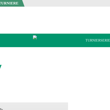
TURNIERE
TURNIERSERI
y