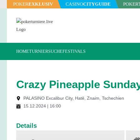
POKER
EXKLUSIV
CASINO
CITYGUIDE
POKER
HOME
TURNIERSUCHE
FESTIVALS
Crazy Pineapple Sunda
PALASINO Excalibur City, Hatě, Znaim, Tschechien
15.12.2024 | 16:00
Details