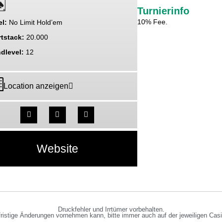
Turnierinfo
10% Fee.
el:
No Limit Hold’em
rtstack:
20.000
ndlevel:
12
Location anzeigen
Website
Druckfehler und Irrtümer vorbehalten.
fristige Änderungen vornehmen kann, bitte immer auch auf der jeweiligen Cas