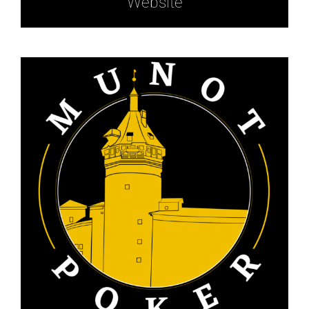
Website