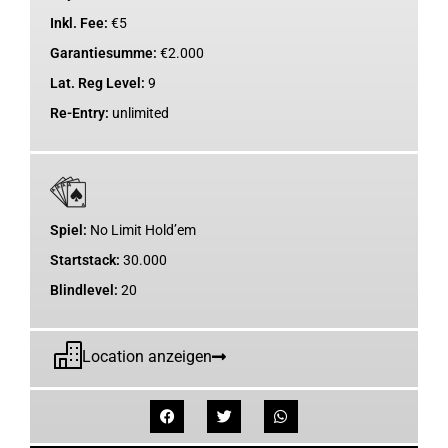
Inkl. Fee:
€
5
Garantiesumme:
€
2.000
Lat. Reg Level:
9
Re-Entry:
unlimited
Spiel:
No Limit Hold’em
Startstack:
30.000
Blindlevel:
20
Location anzeigen