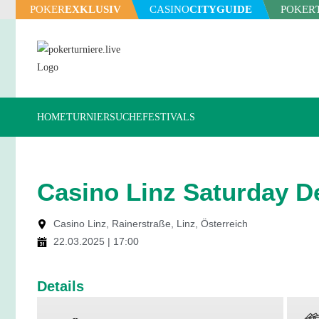
POKER
EXKLUSIV
CASINO
CITYGUIDE
POKER
HOME
TURNIERSUCHE
FESTIVALS
Casino Linz Saturday D
Casino Linz, Rainerstraße, Linz, Österreich
22.03.2025 | 17:00
Details