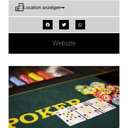
Location anzeigen
Website