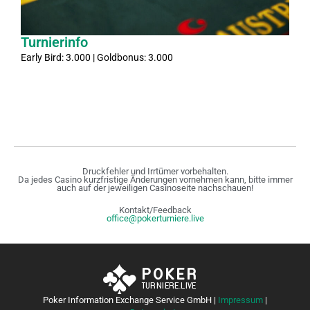
Turnierinfo
Early Bird: 3.000 | Goldbonus: 3.000
Druckfehler und Irrtümer vorbehalten.
Da jedes Casino kurzfristige Änderungen vornehmen kann, bitte immer
auch auf der jeweiligen Casinoseite nachschauen!
Kontakt/Feedback
office@pokerturniere.live
POKER
TURNIERE.LIVE
Poker Information Exchange Service GmbH |
Impressum
|