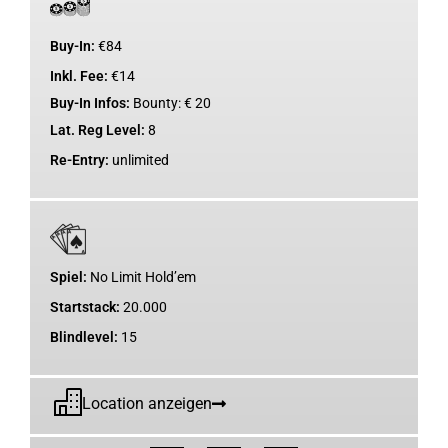
Buy-In:
€
84
Inkl. Fee:
€
14
Buy-In Infos:
Bounty: € 20
Lat. Reg Level:
8
Re-Entry:
unlimited
Spiel:
No Limit Hold’em
Startstack:
20.000
Blindlevel:
15
Location anzeigen