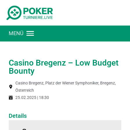
MENÜ
Casino Bregenz – Low Budget
Bounty
Casino Bregenz, Platz der Wiener Symphoniker, Bregenz,
Österreich
25.02.2025 | 18:30
Details