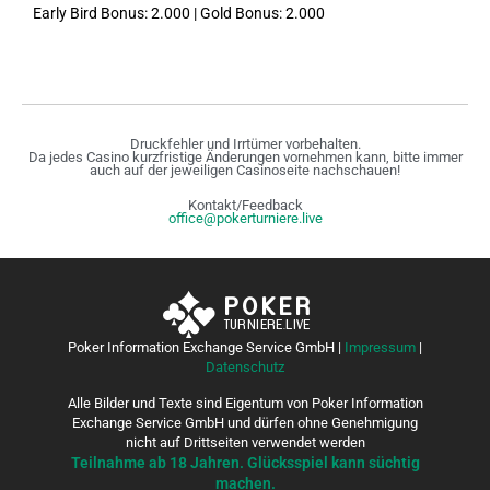
Early Bird Bonus: 2.000 | Gold Bonus: 2.000
Druckfehler und Irrtümer vorbehalten.
Da jedes Casino kurzfristige Änderungen vornehmen kann, bitte immer
auch auf der jeweiligen Casinoseite nachschauen!
Kontakt/Feedback
office@pokerturniere.live
POKER
TURNIERE.LIVE
Poker Information Exchange Service GmbH |
Impressum
|
Datenschutz
Alle Bilder und Texte sind Eigentum von Poker Information
Exchange Service GmbH und dürfen ohne Genehmigung
nicht auf Drittseiten verwendet werden
Teilnahme ab 18 Jahren. Glücksspiel kann süchtig
machen.​