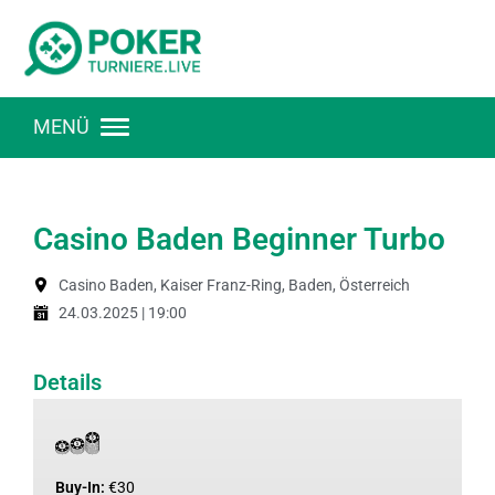
MENÜ
Casino Baden Beginner Turbo
Casino Baden, Kaiser Franz-Ring, Baden, Österreich
24.03.2025 | 19:00
Details
Buy-In:
€
30