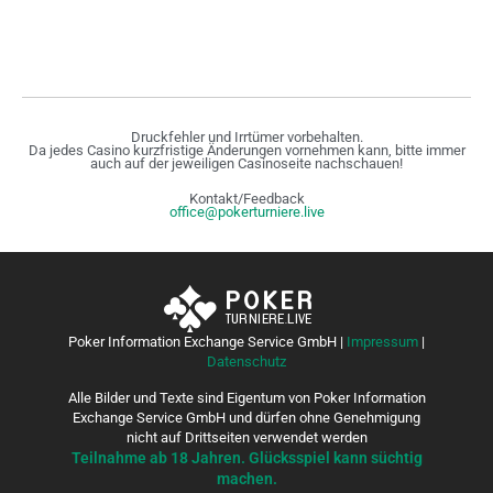
Druckfehler und Irrtümer vorbehalten.
Da jedes Casino kurzfristige Änderungen vornehmen kann, bitte immer
auch auf der jeweiligen Casinoseite nachschauen!
Kontakt/Feedback
office@pokerturniere.live
POKER
TURNIERE.LIVE
Poker Information Exchange Service GmbH |
Impressum
|
Datenschutz
Alle Bilder und Texte sind Eigentum von Poker Information
Exchange Service GmbH und dürfen ohne Genehmigung
nicht auf Drittseiten verwendet werden
Teilnahme ab 18 Jahren. Glücksspiel kann süchtig
machen.​