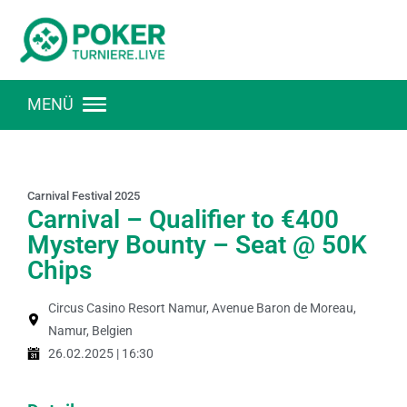
MENÜ
Carnival Festival 2025
Carnival – Qualifier to €400
Mystery Bounty – Seat @ 50K
Chips
Circus Casino Resort Namur, Avenue Baron de Moreau,
Namur, Belgien
26.02.2025 | 16:30