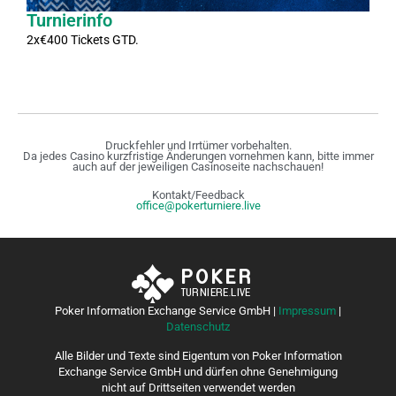
Turnierinfo
2x€400 Tickets GTD.
Druckfehler und Irrtümer vorbehalten.
Da jedes Casino kurzfristige Änderungen vornehmen kann, bitte immer
auch auf der jeweiligen Casinoseite nachschauen!
Kontakt/Feedback
office@pokerturniere.live
POKER
TURNIERE.LIVE
Poker Information Exchange Service GmbH |
Impressum
|
Datenschutz
Alle Bilder und Texte sind Eigentum von Poker Information
Exchange Service GmbH und dürfen ohne Genehmigung
nicht auf Drittseiten verwendet werden